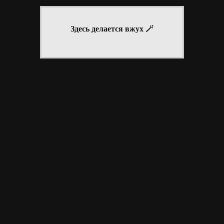
Й ПРОФИЛЬ
ЛЕТО В КАДРЕ
СГЕНЕРИРУЙ ПЕРСОНАЖА
Здесь делается вжух 🪄
INECROSS
»
РЕКЛАМА
»
ВАШИ М@ЙЛЫ #32
INECROSS
»
РЕКЛАМА
»
ВАШИ М@ЙЛЫ #32