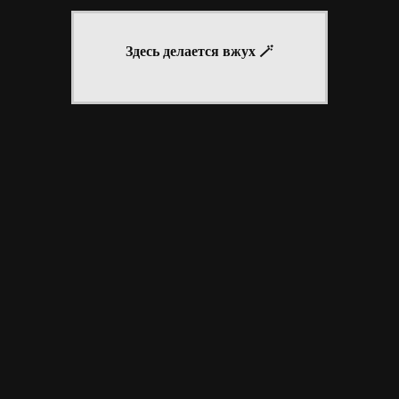
Й ПРОФИЛЬ
ЛЕТО В КАДРЕ
СГЕНЕРИРУЙ ПЕРСОНАЖА
Здесь делается вжух 🪄
LINECROSS
»
РЕКЛАМА
»
ВАШИ М@ЙЛЫ #45
LINECROSS
»
РЕКЛАМА
»
ВАШИ М@ЙЛЫ #45
РЕЙТИНГ ФОРУМОВ
|
СОЗДАТЬ ФОРУМ БЕСПЛАТНО